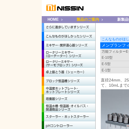
HOME
製品のご案内
新製品
こんなものがほ
メンブランフ
万能フィルターE
E-10型
E-5型
E-1型
直径24mm、
て、10mLま