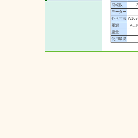
回転数
モーター
外形寸法
W109
電源
AC1
重量
使用環境