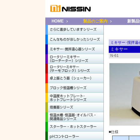
HOME
製品のご案内
新製品
ミキサー･撹拌遠
ミキサー
N-61
■仕様