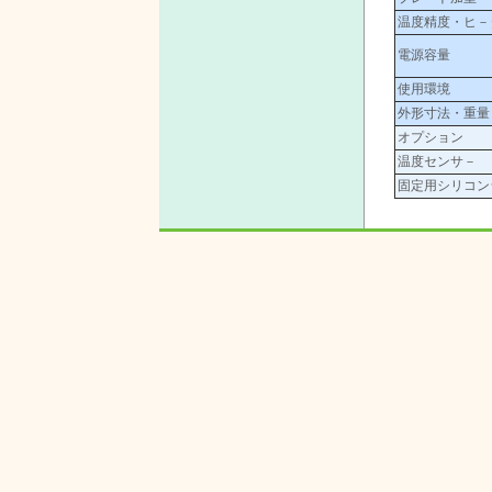
温度精度・ヒ－
電源容量
使用環境
外形寸法・重量
オプション
温度センサ－
固定用シリコン