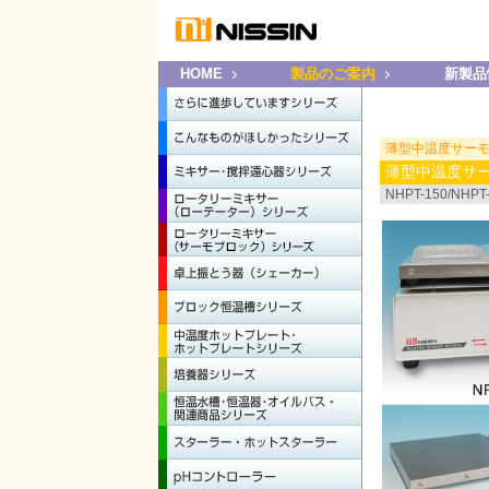
HOME
製品のご案内
新製品
薄型中温度サーモプレ
薄型中温度サ
NHPT-150/NHPT