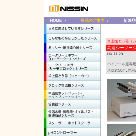
HOME
製品のご案内
新製品
卓上振とう器（
高速シーソー
NX-11-20
バイアール瓶専用
遠沈管50mL専用