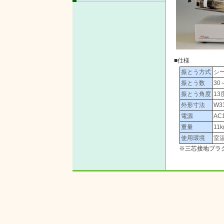
■仕様
振とう方式
シ
振とう数
30
振とう角度
13
外形寸法
W3
電源
AC1
重量
11k
使用環境
室
※三芯接地プラ