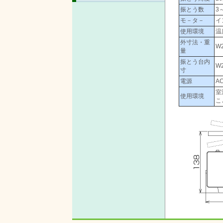
振とう数
3
モ－タ－
イ
使用環境
温
外寸法・重
W
量
振とう台内
W
寸
電源
A
室
使用環境
こ