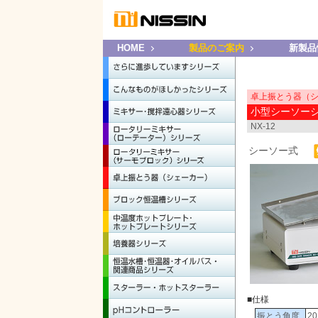
HOME
製品のご案内
新製品
卓上振とう器（
小型シーソー
NX-12
シーソー式
■仕様
振とう角度
2