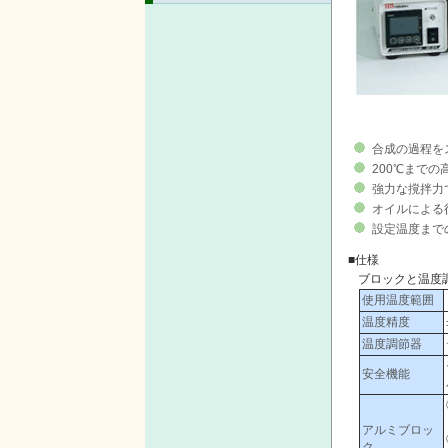
合成の過程を
200℃まで
強力な撹拌力
オイルによる
設定温度まで
■仕様
ブロックと温度
使用温度範囲
温度精度
温度調節器
安全機能
アルミブロッ
ク