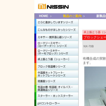
HOME
製品のご案内
新製品
卓上振とう器（
ブロックシェ
NX-70B
有機合成の実験
ます。