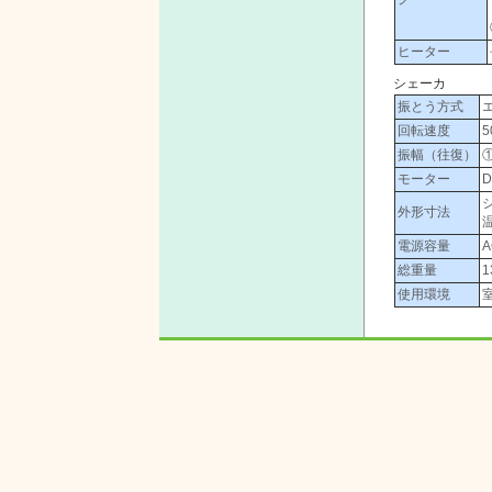
ヒーター
シェーカ
振とう方式
回転速度
振幅（往復）
モーター
外形寸法
電源容量
総重量
1
使用環境